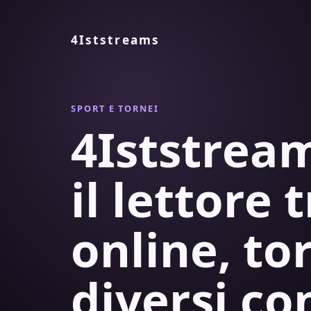
4Iststreams
SPORT E TORNEI
4Iststre
il lettore 
online, to
diversi co