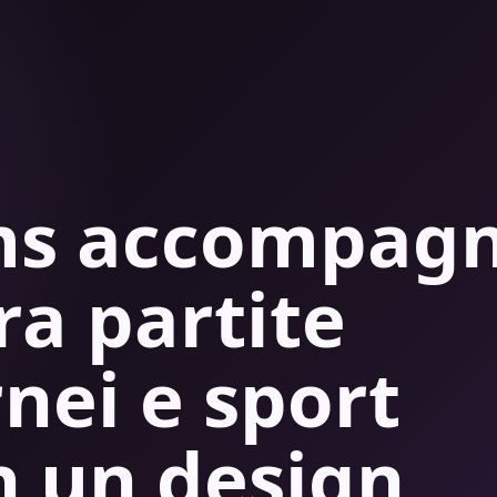
ams accompag
tra partite
rnei e sport
n un design