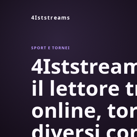
4Iststreams
SPORT E TORNEI
4Iststre
il lettore 
online, to
diversi co