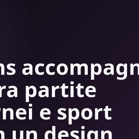
ams accompag
tra partite
rnei e sport
n un design