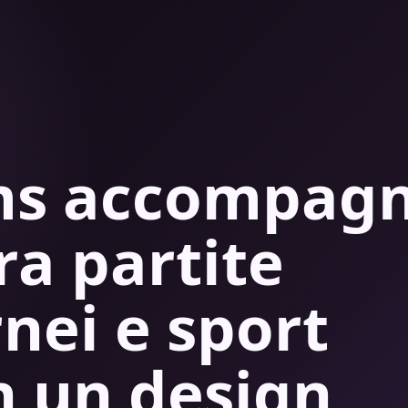
ams accompag
tra partite
rnei e sport
n un design