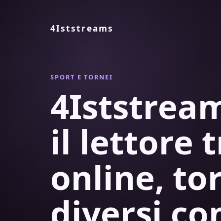
4Iststreams
SPORT E TORNEI
4Iststre
il lettore 
online, to
diversi co