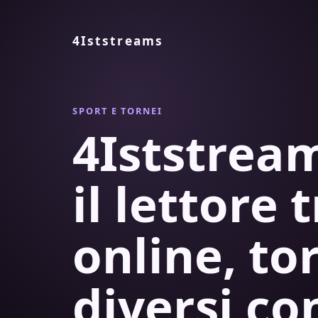
4Iststreams
SPORT E TORNEI
4Iststre
il lettore 
online, to
diversi co