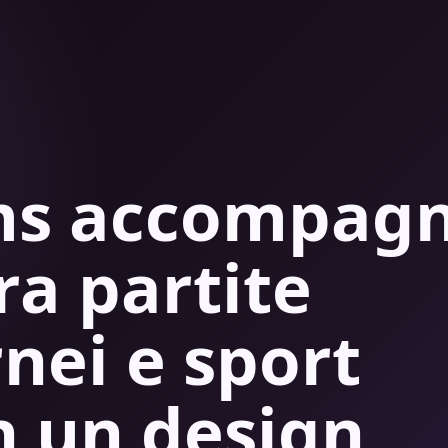
ams accompag
tra partite
rnei e sport
n un design