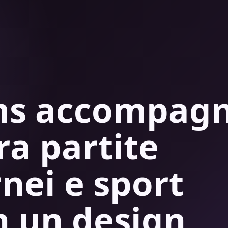
ams accompag
tra partite
rnei e sport
n un design