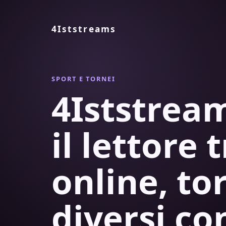
4Iststreams
SPORT E TORNEI
4Iststre
il lettore 
online, to
diversi co