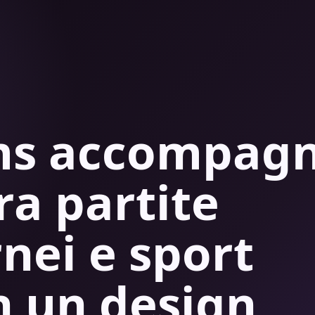
ams accompag
tra partite
rnei e sport
n un design