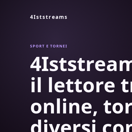
4Iststreams
SPORT E TORNEI
4Iststre
il lettore 
online, to
diversi co