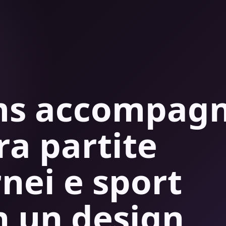
ams accompag
tra partite
rnei e sport
n un design