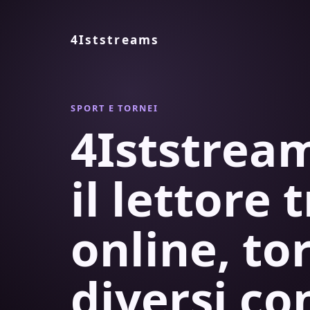
4Iststreams
SPORT E TORNEI
4Iststre
il lettore 
online, to
diversi co