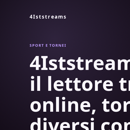
4Iststreams
SPORT E TORNEI
4Iststre
il lettore 
online, to
diversi co