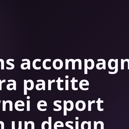
ams accompag
tra partite
rnei e sport
n un design